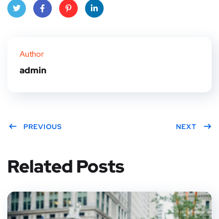
Twitt
Face
Pinte
Linke
er
book
rest
dIn
Author
admin
PREVIOUS
NEXT
Related Posts