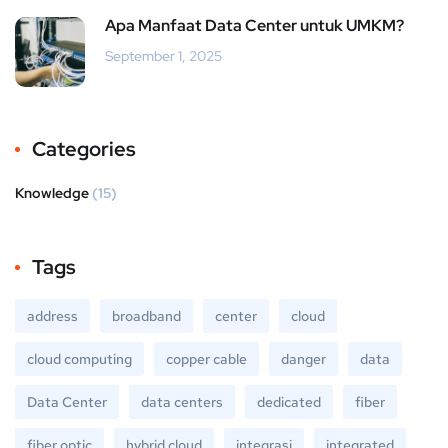
Apa Manfaat Data Center untuk UMKM?
September 1, 2025
Categories
Knowledge
(15)
Tags
address
broadband
center
cloud
cloud computing
copper cable
danger
data
Data Center
data centers
dedicated
fiber
fiber optic
hybrid cloud
integrasi
integrated