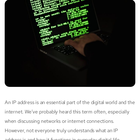
An IP address is an essential part of the digital world and the
internet. We’ve probably heard this term often, especially
when discussing networks or internet connections.
However, not everyone truly understands what an IP
address is and how it functions in everyday digital life.