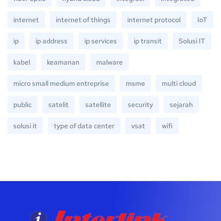
internet
internet of things
internet protocol
IoT
ip
ip address
ip services
ip transit
Solusi IT
kabel
keamanan
malware
micro small medium entreprise
msme
multi cloud
public
satelit
satellite
security
sejarah
solusi it
type of data center
vsat
wifi